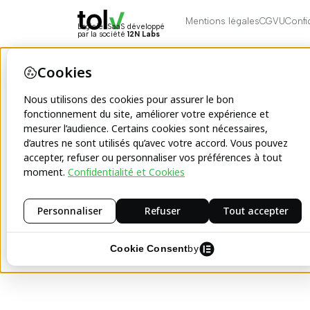
Mentions légales
CGVU
Confi
Logiciel SaaS développé
par la société
12N Labs