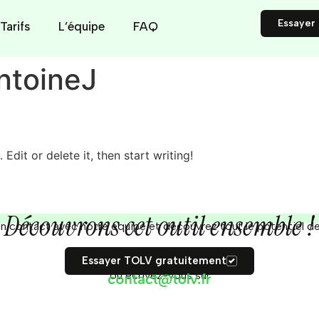
Essayer
Tarifs
L’équipe
FAQ
ntoineJ
Edit or delete it, then start writing!
Découvrons cet outil ensemble !
n contact avec notre équipe et découvrez tout le potentiel d
Essayer TOLV gratuitement
ou écrivez-vous sur