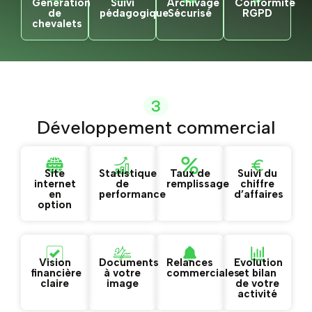
Génération
Suivi
Archivage
Conformité
de
pédagogique
Sécurisé
RGPD
chevalets
3
Développement commercial
Site
Statistique
Taux de
Suivi du
internet
de
remplissage
chiffre
en
performance
d’affaires
option
Vision
Documents
Relances
Evolution
financière
à votre
commerciales
et bilan
claire
image
de votre
activité