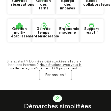
Suivi des
Gestion
Aperçu
Accès
réservations
des
des
collaborateurs
tarifs
impayés
Gestion
Gain de
Ergonomie
Support
multi-
temps
moderne
réactif
établissements
considérable
Site existant ? Données déjà stockées ailleurs ?
Habitudes internes ?
Nous étudions avec vous la
meilleure façon d’intégrer TOLV proprement.
Parlons-en !
2
Démarches simplifiées