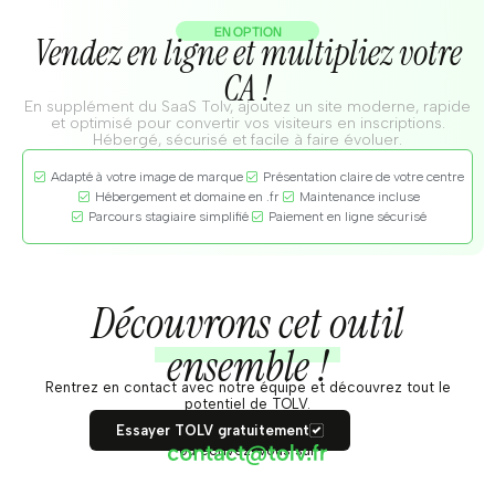
EN OPTION
Vendez en ligne et multipliez votre
CA !
En supplément du SaaS Tolv, ajoutez un site moderne, rapide
et optimisé pour convertir vos visiteurs en inscriptions.
Hébergé, sécurisé et facile à faire évoluer.
Adapté à votre image de marque
Présentation claire de votre centre
Hébergement et domaine en .fr
Maintenance incluse
Parcours stagiaire simplifié
Paiement en ligne sécurisé
Découvrons cet outil
ensemble !
Rentrez en contact avec notre équipe et découvrez tout le
potentiel de TOLV.
Essayer TOLV gratuitement
ou écrivez-vous sur