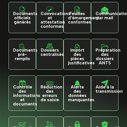
Documents
Convocations
Feuilles
Communicatio
officiels
et
d’émargement
par mail
générés
attestation
conformes
conformes
Documents
Dossiers
Import
Préparation
pré-
centralisés
des
des
remplis
pièces
dossiers
justificatives
ANTS
Contrôle
Réduction
Alerte
Aide à la
des
des
des
transmission
informations
erreurs
données
et
de saisie
manquantes
documents