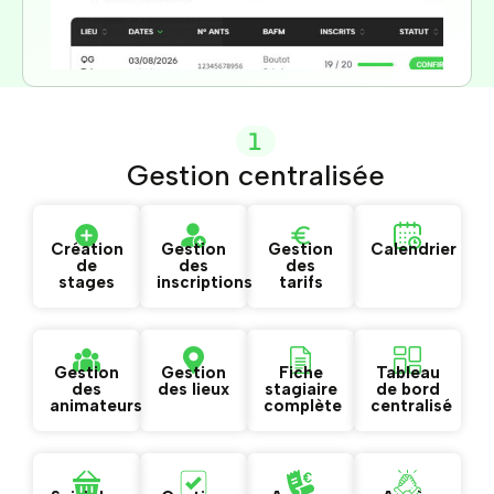
1
Gestion centralisée
Création
Gestion
Gestion
Calendrier
de
des
des
stages
inscriptions
tarifs
Gestion
Gestion
Fiche
Tableau
des
des lieux
stagiaire
de bord
animateurs
complète
centralisé