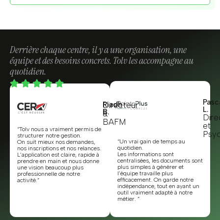
Derrière chaque centre, il y a une organisation, une
équipe et des besoins concrets. Tolv les accompagne au
quotidien.
Pasc
Riadh
Directeur
L.
B.
&
Dire
BAFM
et
“Tolv nous a vraiment permis de
Psy
structurer notre gestion.
“Un vrai gain de temps au
On suit mieux nos demandes,
quotidien.
nos inscriptions et nos relances.
Les informations sont
L’application est claire, rapide à
centralisées, les documents sont
prendre en main et nous donne
plus simples à générer et
une vision beaucoup plus
l’équipe travaille plus
professionnelle de notre
efficacement. On garde notre
activité.”
indépendance, tout en ayant un
outil vraiment adapté à notre
métier. ”