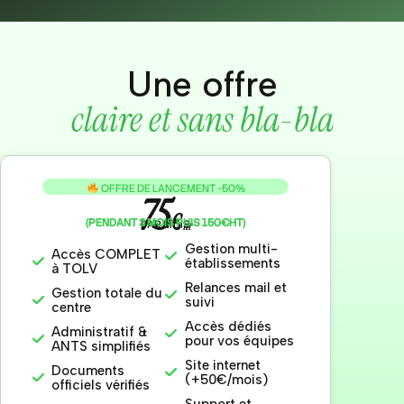
Une offre
claire et sans bla-bla
OFFRE DE LANCEMENT -50%
75
€
(PENDANT 3 MOIS PUIS 150€HT)
PAR MOIS
HT
Gestion multi-
Accès COMPLET
établissements
à TOLV
Relances mail et
Gestion totale du
suivi
centre
Accès dédiés
Administratif &
pour vos équipes
ANTS simplifiés
Site internet
Documents
(+50€/mois)
officiels vérifiés
Support et