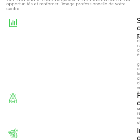
opportunités et renforcer l’image professionnelle de votre
centre.
T
d
r
d
é
:
g
u
l
c
d
v
a
C
s
r
v
s