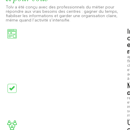
Tolv a été conçu avec des professionnels du métier pour
répondre aux vrais besoins des centres : gagner du temps,
fiabiliser les informations et garder une organisation claire,
même quand l’activité s’intensifie.
c
U
a
f
c
e
a
à
ut
D
r
e
i
s
m
s
o