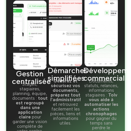
Démarches
Développem
Gestion
simplifiées
commercial
centralisée
Générez et
Documents,
Stages,
sécurisez vos
statuts, relances,
stagiaires,
documents,
informations
planning, équipe,
préparez tout
stagiaires :
Tolv
documents :
tout
l’administratif
vous aide à
est regroupé
et retrouvez
automatiser les
dans une
facilement les
actions
application
pièces, liens et
chronophages
claire
pour
informations
pour gagner du
garder une vision
utiles.
temps sans
complète de
perdre le