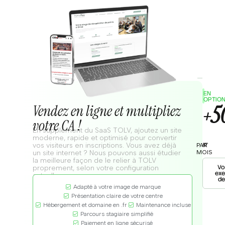
EN
OPTIO
5
Vendez en ligne et multipliez
+
votre CA !
En supplément du SaaS TOLV, ajoutez un site
moderne, rapide et optimisé pour convertir
vos visiteurs en inscriptions. Vous avez déjà
PAR
HT
MOIS
un site internet ? Nous pouvons aussi étudier
la meilleure façon de le relier à TOLV
Vo
proprement, selon votre configuration
ex
actuelle.
de
Adapté à votre image de marque
Présentation claire de votre centre
Hébergement et domaine en .fr
Maintenance incluse
Parcours stagiaire simplifié
Paiement en ligne sécurisé