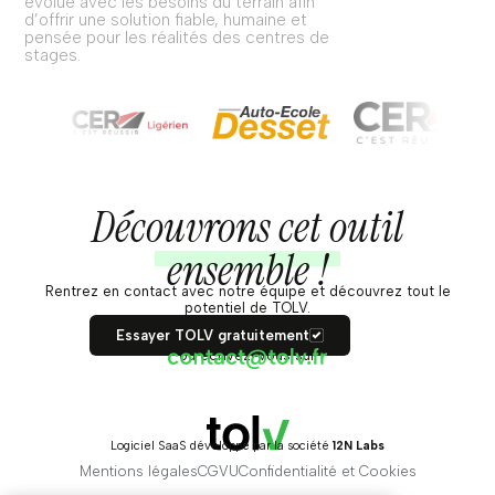
évolue avec les besoins du terrain afin
d’offrir une solution fiable, humaine et
pensée pour les réalités des centres de
stages.
Découvrons cet outil
ensemble !
Rentrez en contact avec notre équipe et découvrez tout le
potentiel de TOLV.
Essayer TOLV gratuitement
ou écrivez-vous sur
Logiciel SaaS développé par la société
12N Labs
Mentions légales
CGVU
Confidentialité et Cookies