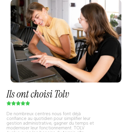
Ils ont choisi Tolv





De nombreux centres nous font déjà
confiance au quotidien pour simplifier leur
gestion administrative, gagner du temps et
moderniser leur fonctionnement. TOLV