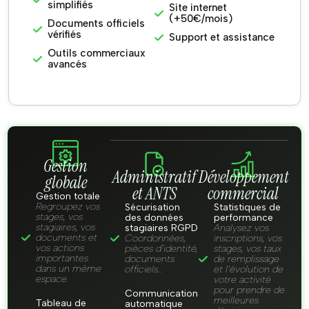
simplifiés
Site internet
(+50€/mois)
Documents officiels
vérifiés
Support et assistance
Outils commerciaux
avancés
Gestion
Administratif
Développement
globale
et ANTS
commercial
Gestion totale
Regroupez vos
Sécurisation
Statistiques de
stages, vos
des données
performance
stagiaires, vos
stagiaires RGPD
Analysez vos
documents et
Coordonnées,
inscriptions, vos
vos actions
pièces d’identité,
stages, vos taux
importantes
documents
de remplissage
dans un même
officiels…
et l’évolution de
espace.
votre activité
pour prendre de
Communication
meilleures
Tableau de
automatique