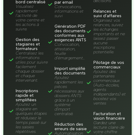
décisions.
bord centralisé
par email
Visualisez
Convocations,
rapidement
informations et
Relances et
l’activité de
suivi
suivi d'affaires
votre centre et
Organisez vos
les actions à
relances, suivez
Génération PDF
suivre.
les échanges
des documents
importants et ne
conformes aux
laissez passer
Gestion des
exigences ANTS
aucune
stagiaires et
Convocation,
inscriptions
formateurs
attestation,
potentielle.
Centralisez les
feuille
informations
d’émargement…
utiles pour suivre
Pilotage de vos
facilement
commerciaux
Import simplifié
chaque dossier
Ajoutez des
des documents
et chaque
partenaires
Ajoutez
intervenant.
commerciaux
rapidement les
(Auto-écoles,
pièces
agents
Inscriptions
nécessaires aux
indépendants) et
rapide et
dossiers ANTS
boostez vos
simplifiées
grâce à un
ventes
Ajoutez un
système
stagiaire en
d'import
quelques étapes
centralisé.
Facturation et
et réduisez le
vision financière
temps passé sur
Gardez une
Réduction des
les saisies
lecture claire de
erreurs de saisie
répétitives.
votre chiffre
Automatisation