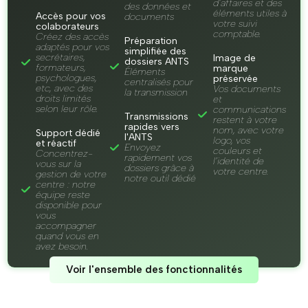
d’affaires et des
des données et
éléments utiles à
Accès pour vos
documents
votre suivi
colaborateurs
comptable.
Créez des accès
Préparation
adaptés pour vos
simplifiée des
secrétaires,
Image de
dossiers ANTS
formateurs,
marque
Éléments
psychologues,
préservée
centralisés pour
etc, avec des
Vos documents
la transmission
droits limités
et
selon leur rôle.
communications
Transmissions
restent à votre
rapides vers
nom, avec votre
Support dédié
l'ANTS
logo, vos
et réactif
Envoyez
couleurs et
Concentrez-
rapidement vos
l’identité de
vous sur la
dossiers grâce à
votre centre.
gestion de votre
notre outil dédié
centre : notre
équipe reste
disponible pour
vous
accompagner
quand vous en
avez besoin.
Voir l'ensemble des fonctionnalités