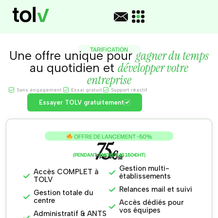
TARIFICATION
gagner du temps
Une offre unique pour
développer votre
au quotidien et
entreprise
Sans engagement
Essai gratuit
Support réactif
Essayer TOLV gratuitement
OFFRE DE LANCEMENT -50%
75
€
(PENDANT 3 MOIS PUIS 150€HT)
PAR MOIS
HT
Gestion multi-
Accès COMPLET à
établissements
TOLV
Relances mail et suivi
Gestion totale du
centre
Accès dédiés pour
vos équipes
Administratif & ANTS